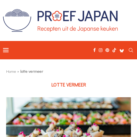
Home
»
lotte vermeer
LOTTE VERMEER