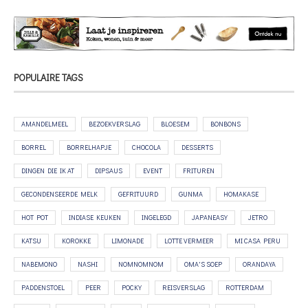
POPULAIRE TAGS
AMANDELMEEL
BEZOEKVERSLAG
BLOESEM
BONBONS
BORREL
BORRELHAPJE
CHOCOLA
DESSERTS
DINGEN DIE IK AT
DIPSAUS
EVENT
FRITUREN
GECONDENSEERDE MELK
GEFRITUURD
GUNMA
HOMAKASE
HOT POT
INDIASE KEUKEN
INGELEGD
JAPANEASY
JETRO
KATSU
KOROKKE
LIMONADE
LOTTE VERMEER
MI CASA PERU
NABEMONO
NASHI
NOMNOMNOM
OMA'S SOEP
ORANDAYA
PADDENSTOEL
PEER
POCKY
REISVERSLAG
ROTTERDAM