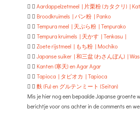
Aardappelzetmeel | 片栗粉 (カタクリ) | Kat
Broodkruimels | パン粉 | Panko
Tempura meel | 天ぷら粉 | Tenpurako
Tempura kruimels | 天かす | Tenkasu |
Zoete rijstmeel | もち粉 | Mochiko
Japanse suiker | 和三盆 (わさんぼん) | Was
Kanten (寒天) en Agar Agar
Tapioca | タピオカ | Tapioca
麩 (Fu) en グルテンミート (Seitan)
Mis je hier nog een bepaalde Japanse groente 
berichtje voor ons achter in de comments en we