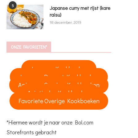
5
Japanse curry met rijst (kare
raisu)
18 december, 2019
ONZE FAVORIETEN*
Japanse Kookboeken
Japanse Dessert Kookboeken
Anime en Gaming Kookboeken
Aziatische Kookboeken
Favoriete Overige Kookboeken
*Hiermee wordt je naar onze Bol.com
Storefronts gebracht