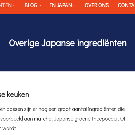
NTEN
BLOG
IN JAPAN
OVER ONS
CONTA
Overige Japanse ingrediënten
se keuken
ën passen zijn er nog een groot aantal ingrediënten die
bijvoorbeeld aan matcha, Japanse groene theepoeder. Of
t wordt.