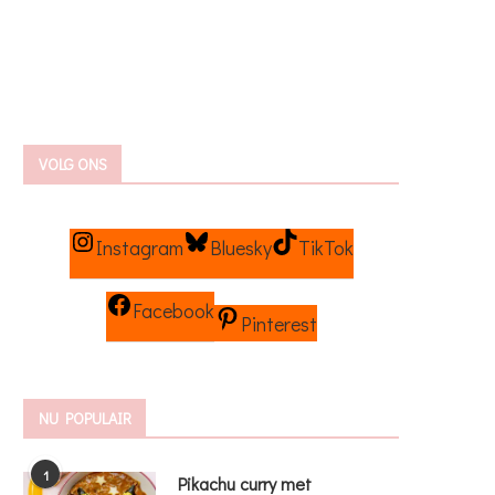
VOLG ONS
Instagram
Bluesky
TikTok
Facebook
Pinterest
NU POPULAIR
1
Pikachu curry met