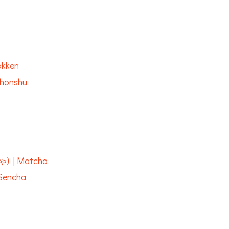
okken
honshu
) | Matcha
Sencha