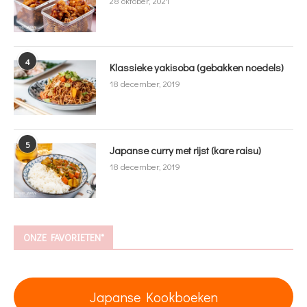
28 oktober, 2021
4
Klassieke yakisoba (gebakken noedels)
18 december, 2019
5
Japanse curry met rijst (kare raisu)
18 december, 2019
ONZE FAVORIETEN*
Japanse Kookboeken