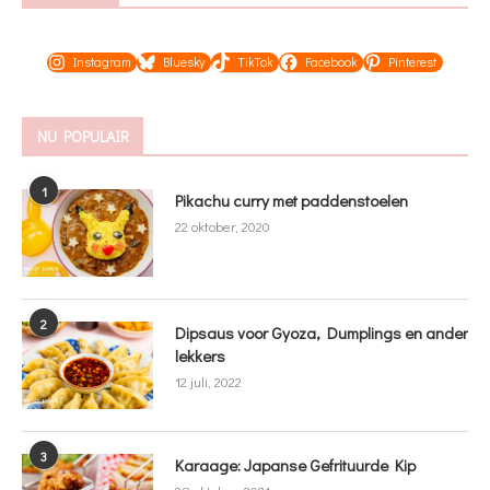
Instagram
Bluesky
TikTok
Facebook
Pinterest
NU POPULAIR
1
Pikachu curry met paddenstoelen
22 oktober, 2020
2
Dipsaus voor Gyoza, Dumplings en ander
lekkers
12 juli, 2022
3
Karaage: Japanse Gefrituurde Kip