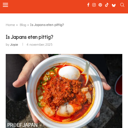
Home
»
Blog
»
Is Japans eten pittig?
Is Japans eten pittig?
by
Joyce
4 november, 2025