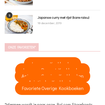
5
Japanse curry met rijst (kare raisu)
18 december, 2019
ONZE FAVORIETEN*
Japanse Kookboeken
Japanse Dessert Kookboeken
Anime en Gaming Kookboeken
Aziatische Kookboeken
Favoriete Overige Kookboeken
*Hiermee wordt je naar onze Bol.com Storefronts