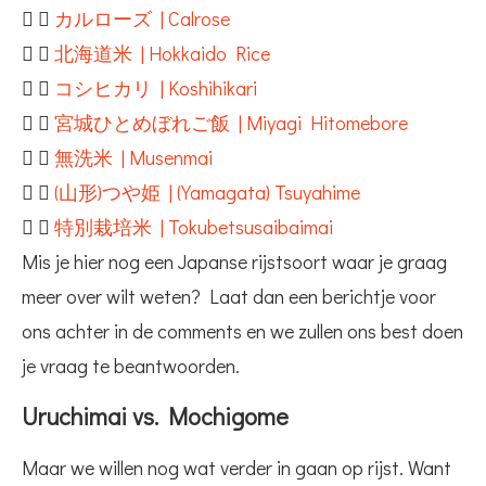
カルローズ | Calrose
北海道米 | Hokkaido Rice
コシヒカリ | Koshihikari
宮城ひとめぼれご飯 | Miyagi Hitomebore
無洗米 | Musenmai
(山形)つや姫 | (Yamagata) Tsuyahime
特別栽培米 | Tokubetsusaibaimai
Mis je hier nog een Japanse rijstsoort waar je graag
meer over wilt weten? Laat dan een berichtje voor
ons achter in de comments en we zullen ons best doen
je vraag te beantwoorden.
Uruchimai vs. Mochigome
Maar we willen nog wat verder in gaan op rijst. Want