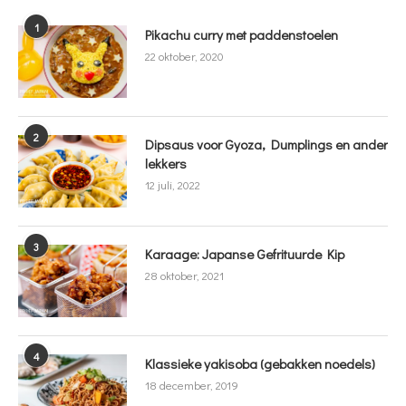
1
Pikachu curry met paddenstoelen
22 oktober, 2020
2
Dipsaus voor Gyoza, Dumplings en ander
lekkers
12 juli, 2022
3
Karaage: Japanse Gefrituurde Kip
28 oktober, 2021
4
Klassieke yakisoba (gebakken noedels)
18 december, 2019