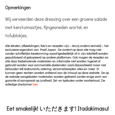
Opmerkingen
Wij serveerden deze dressing over een groene salade
met kerstomaatjes, fijngesneden wortel, en
tofublokjes.
Alle teksten, afbeeldingen, foto’s en recepten zijn – tenzij anders vermeld – het
exclusieve eigendom van Proef Japan. De content op deze site mag niet
zonder schriftelijke toestemming vooraf (gedeeltelijk of in zijn totaliteit) worden
gepubliceerd of gekopieerd op andere platformen. Ook mogen de recepten en
alle daar toebehorende materialen en informatie niet worden ingezet of
gebruikt worden voor commerciële doeleinden zoals (bijvoorbeeld maar niet
behouden tot) restaurants, catering, verzamelrecepten sites en meer. Er
kunnen geen rechten worden ontleend aan de inhoud op deze website. De op
de website aangeboden materialen worden geleverd zonder enige vorm van
garantie of aanspraak op juistheid. Zet- en typfouten onder voorbehoud. Zie
volledige disclaimer
hier
.
Eet smakelijk! いただきます! Itadakimasu!