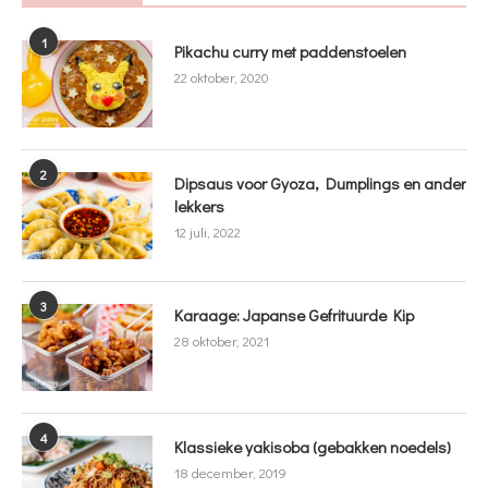
1
Pikachu curry met paddenstoelen
22 oktober, 2020
2
Dipsaus voor Gyoza, Dumplings en ander
lekkers
12 juli, 2022
3
Karaage: Japanse Gefrituurde Kip
28 oktober, 2021
4
Klassieke yakisoba (gebakken noedels)
18 december, 2019