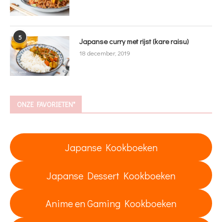
5
Japanse curry met rijst (kare raisu)
18 december, 2019
ONZE FAVORIETEN*
Japanse Kookboeken
Japanse Dessert Kookboeken
Anime en Gaming Kookboeken