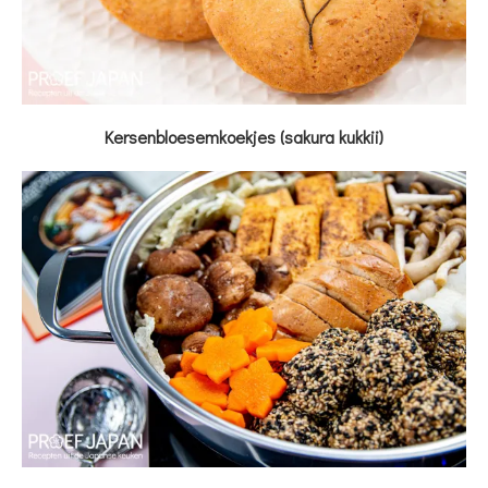
Kersenbloesemkoekjes (sakura kukkii)