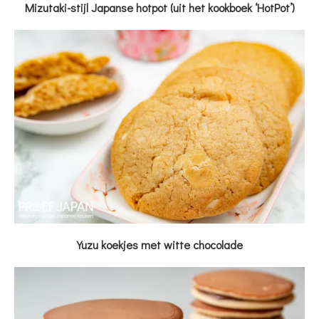
Mizutaki-stijl Japanse hotpot (uit het kookboek ‘HotPot’)
Yuzu koekjes met witte chocolade