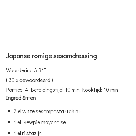
Japanse romige sesamdressing
Waardering
3.8
/5
(
39
x gewaardeerd )
Porties:
4
Bereidingstijd:
10 min
Kooktijd:
10 min
Ingrediënten
2 el witte sesampasta (tahini)
1 el Kewpie mayonaise
1 el rijstazijn