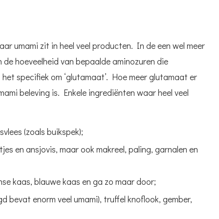
ar umami zit in heel veel producten. In de een wel meer
 de hoeveelheid van bepaalde aminozuren die
t het specifiek om ‘glutamaat’. Hoe meer glutamaat er
mami beleving is. Enkele ingrediënten waar heel veel
vlees (zoals buikspek);
jes en ansjovis, maar ook makreel, paling, garnalen en
nse kaas, blauwe kaas en ga zo maar door;
 bevat enorm veel umami), truffel knoflook, gember,