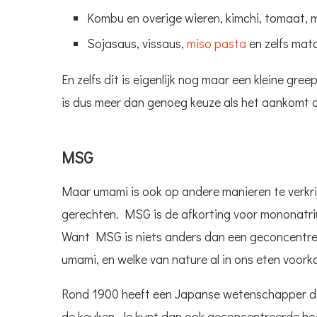
Kombu en overige wieren, kimchi, tomaat, 
Sojasaus, vissaus,
miso pasta
en zelfs mat
En zelfs dit is eigenlijk nog maar een kleine gre
is dus meer dan genoeg keuze als het aankomt op
MSG
Maar umami is ook op andere manieren te verkr
gerechten. MSG is de afkorting voor mononatriu
Want MSG is niets anders dan een geconcentree
umami, en welke van nature al in ons eten voork
Rond 1900 heeft een Japanse wetenschapper dit 
de keuken. Je kunt dan ook geconcentreerde hoe