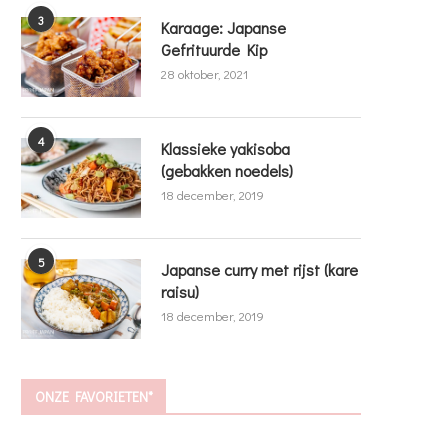
3
Karaage: Japanse
Gefrituurde Kip
28 oktober, 2021
4
Klassieke yakisoba
(gebakken noedels)
18 december, 2019
5
Japanse curry met rijst (kare
raisu)
18 december, 2019
ONZE FAVORIETEN*