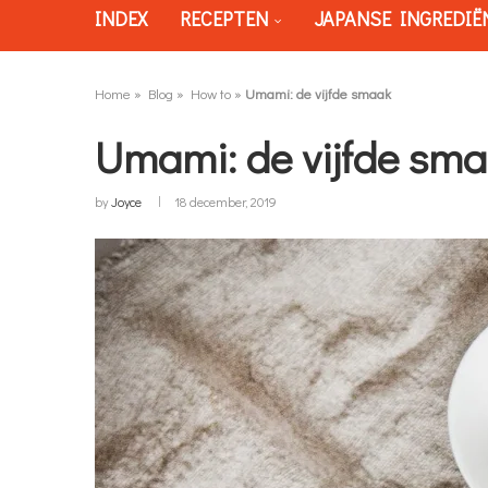
INDEX
RECEPTEN
JAPANSE INGREDIË
Home
»
Blog
»
How to
»
Umami: de vijfde smaak
Umami: de vijfde sm
by
Joyce
18 december, 2019