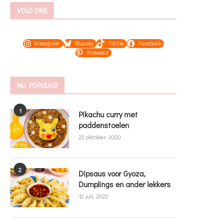
VOLG ONS
Instagram
Bluesky
TikTok
Facebook
Pinterest
NU POPULAIR
1
Pikachu curry met
paddenstoelen
22 oktober, 2020
2
Dipsaus voor Gyoza,
Dumplings en ander lekkers
12 juli, 2022