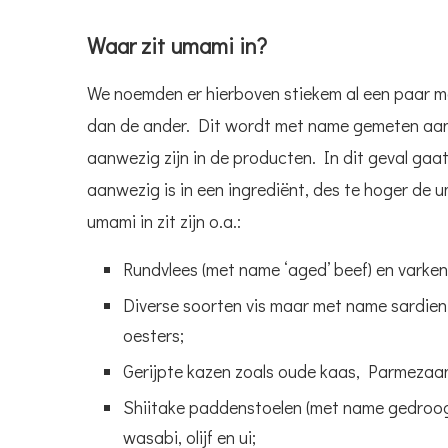
Waar zit umami in?
We noemden er hierboven stiekem al een paar ma
dan de ander. Dit wordt met name gemeten aan
aanwezig zijn in de producten. In dit geval gaa
aanwezig is in een ingrediënt, des te hoger de u
umami in zit zijn o.a.:
Rundvlees (met name ‘aged’ beef) en varkens
Diverse soorten vis maar met name sardient
oesters;
Gerijpte kazen zoals oude kaas, Parmezaa
Shiitake paddenstoelen (met name gedroogd
wasabi, olijf en ui;