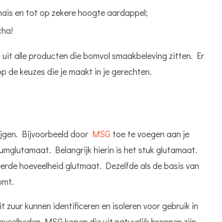
mais en tot op zekere hoogte aardappel;
cha!
ep uit alle producten die bomvol smaakbeleving zitten. Er
 de keuzes die je maakt in je gerechten.
ijgen. Bijvoorbeeld door
MSG
toe te voegen aan je
mglutamaat. Belangrijk hierin is het stuk glutamaat.
rde hoeveelheid glutmaat. Dezelfde als de basis van
omt.
zuur kunnen identificeren en isoleren voor gebruik in
veelheden MSG kopen die uit natuurlijk bronnen zijn