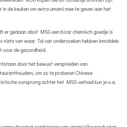
r in de keuken om extra umami mee te geven aan het
rdt er gedaan alsof MSG een bizar chemisch goedje is
s niets van waar. Tal van onderzoeken hebben inmiddels
t voor de gezondheid.
ontstaan door het bewust verspreiden van
auranthouders, om zo te proberen Chinese
istische oorsprong achter het MSG verhaal kun je o.a.
t name door het combineren van umami rijke producten