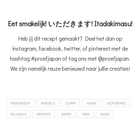
Eet smakelijk! いただきます! Itadakimasu!
Heb jij dit recept gemaakt? Deel het dan op
instagram, facebook, twitter, of pinterest met de
hashtag #proefjapan of tag ons met @proefjapan.
We zijn namelijk reuze benieuwd naar jullie creaties!
VEGETARISCH
NOEDELS
CURRY
UDON
LACTOSEVRIJ
SOJASAUS
GROENTE
MIRIN
VEGA
DASHI