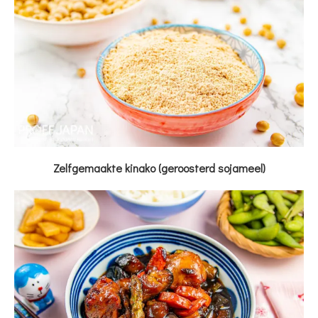
Zelfgemaakte kinako (geroosterd sojameel)