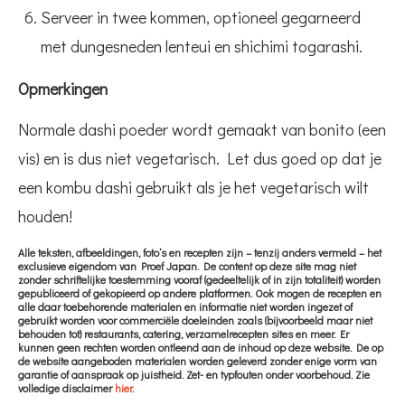
Serveer in twee kommen, optioneel gegarneerd
met dungesneden lenteui en shichimi togarashi.
Opmerkingen
Normale dashi poeder wordt gemaakt van bonito (een
vis) en is dus niet vegetarisch. Let dus goed op dat je
een kombu dashi gebruikt als je het vegetarisch wilt
houden!
Alle teksten, afbeeldingen, foto’s en recepten zijn – tenzij anders vermeld – het
exclusieve eigendom van Proef Japan. De content op deze site mag niet
zonder schriftelijke toestemming vooraf (gedeeltelijk of in zijn totaliteit) worden
gepubliceerd of gekopieerd op andere platformen. Ook mogen de recepten en
alle daar toebehorende materialen en informatie niet worden ingezet of
gebruikt worden voor commerciële doeleinden zoals (bijvoorbeeld maar niet
behouden tot) restaurants, catering, verzamelrecepten sites en meer. Er
kunnen geen rechten worden ontleend aan de inhoud op deze website. De op
de website aangeboden materialen worden geleverd zonder enige vorm van
garantie of aanspraak op juistheid. Zet- en typfouten onder voorbehoud. Zie
volledige disclaimer
hier
.