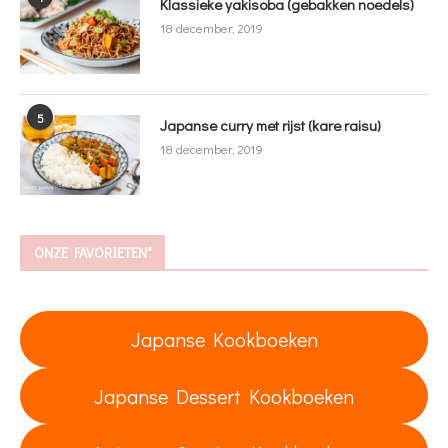
Klassieke yakisoba (gebakken noedels)
18 december, 2019
5
Japanse curry met rijst (kare raisu)
18 december, 2019
ONZE FAVORIETEN*
Japanse Kookboeken
Japanse Dessert Kookboeken