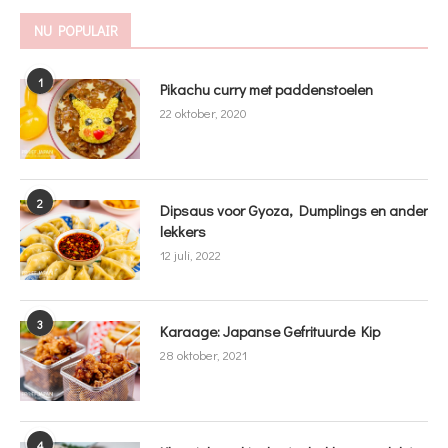
NU POPULAIR
1
Pikachu curry met paddenstoelen
22 oktober, 2020
2
Dipsaus voor Gyoza, Dumplings en ander
lekkers
12 juli, 2022
3
Karaage: Japanse Gefrituurde Kip
28 oktober, 2021
4