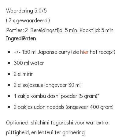
Waardering
5.0
/5
(
2
x gewaardeerd )
Porties:
2
Bereidingstijd:
5 min
Kooktijd:
5 min
Ingrediënten
+/- 150 ml Japanse curry (zie
hier
het recept)
300 ml water
2 el mirin
2 el sojasaus (ongeveer 30 ml)
1 zakje kombu dashi poeder (5 gram)*
2 pakjes udon noedels (ongeveer 400 gram)
Optioneel: shichimi togarashi voor wat extra
pittigheid, en lenteui ter garnering