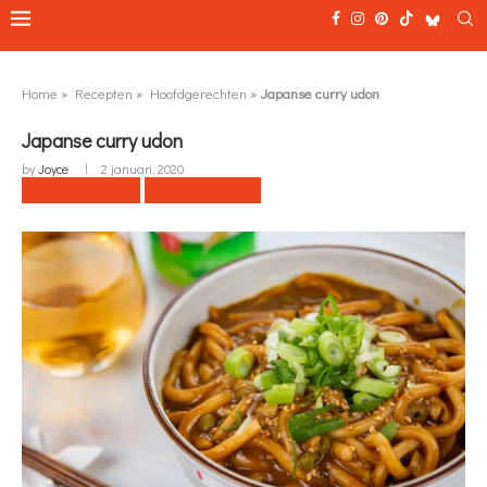
Home
»
Recepten
»
Hoofdgerechten
»
Japanse curry udon
Japanse curry udon
by
Joyce
2 januari, 2020
Naar recept
Print recept