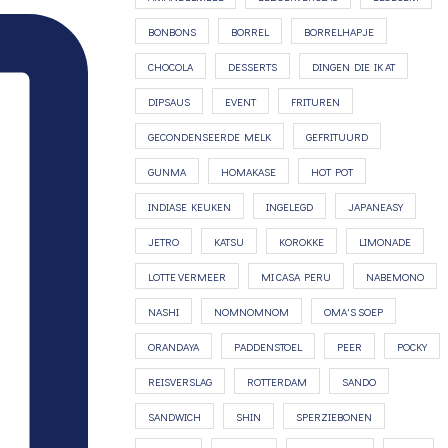
BONBONS
BORREL
BORRELHAPJE
CHOCOLA
DESSERTS
DINGEN DIE IK AT
DIPSAUS
EVENT
FRITUREN
GECONDENSEERDE MELK
GEFRITUURD
GUNMA
HOMAKASE
HOT POT
INDIASE KEUKEN
INGELEGD
JAPANEASY
JETRO
KATSU
KOROKKE
LIMONADE
LOTTE VERMEER
MI CASA PERU
NABEMONO
NASHI
NOMNOMNOM
OMA'S SOEP
ORANDAYA
PADDENSTOEL
PEER
POCKY
REISVERSLAG
ROTTERDAM
SANDO
SANDWICH
SHIN
SPERZIEBONEN