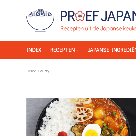
INDEX
RECEPTEN
JAPANSE INGREDIË
Home
»
curry