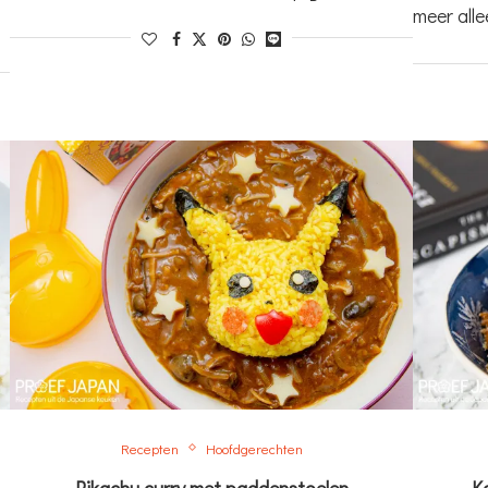
meer alle
Recepten
Hoofdgerechten
Pikachu curry met paddenstoelen
K