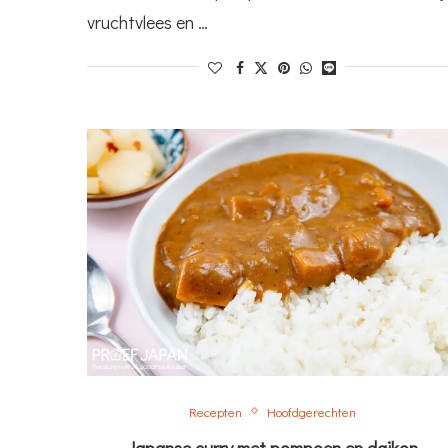
vruchtvlees en …
Recepten
Hoofdgerechten
Japanse curry met pompoen en daikon