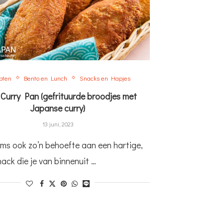
pten
Bento en Lunch
Snacks en Hapjes
 Curry Pan (gefrituurde broodjes met
Japanse curry)
13 juni, 2023
oms ook zo’n behoefte aan een hartige,
ack die je van binnenuit …