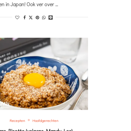
en in Japan! Ook ver over …
Recepten
Hoofdgerechten
are Risotto (volgens Mandy Lee)