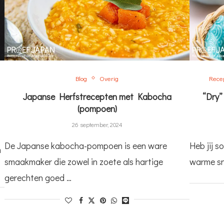
Blog
Overig
Rece
Japanse Herfstrecepten met Kabocha
“Dry”
(pompoen)
26 september, 2024
De Japanse kabocha-pompoen is een ware
Heb jij s
n
smaakmaker die zowel in zoete als hartige
warme sn
gerechten goed …