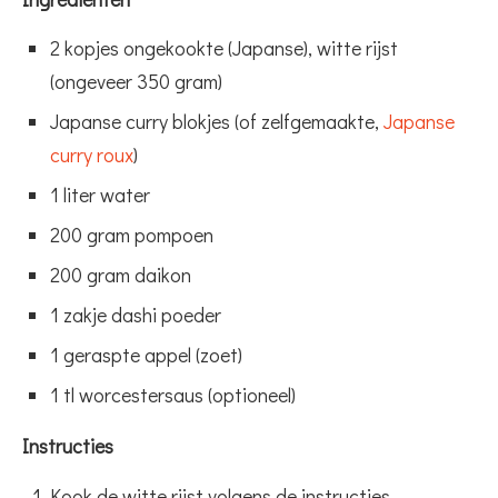
2 kopjes ongekookte (Japanse), witte rijst
(ongeveer 350 gram)
Japanse curry blokjes (of zelfgemaakte,
Japanse
curry roux
)
1 liter water
200 gram pompoen
200 gram daikon
1 zakje dashi poeder
1 geraspte appel (zoet)
1 tl worcestersaus (optioneel)
Instructies
Kook de witte rijst volgens de instructies.