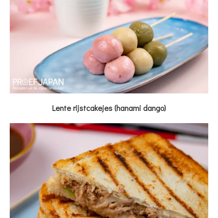
Lente rijstcakejes (hanami dango)