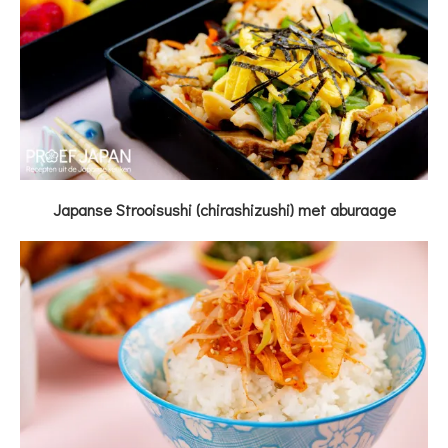
Japanse Strooisushi (chirashizushi) met aburaage