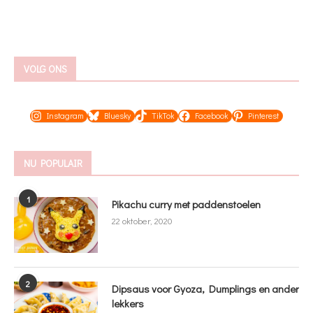
VOLG ONS
Instagram
Bluesky
TikTok
Facebook
Pinterest
NU POPULAIR
1
Pikachu curry met paddenstoelen
22 oktober, 2020
2
Dipsaus voor Gyoza, Dumplings en ander
lekkers