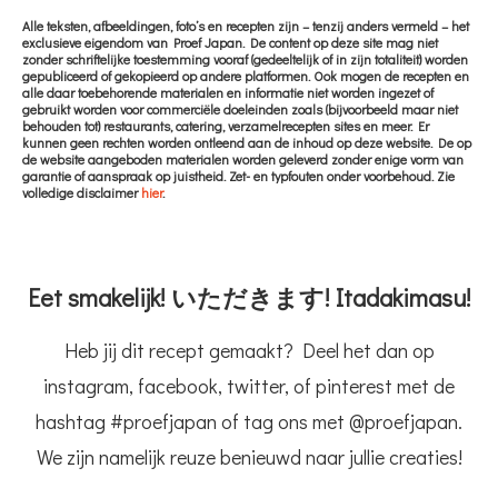
Alle teksten, afbeeldingen, foto’s en recepten zijn – tenzij anders vermeld – het
exclusieve eigendom van Proef Japan. De content op deze site mag niet
zonder schriftelijke toestemming vooraf (gedeeltelijk of in zijn totaliteit) worden
gepubliceerd of gekopieerd op andere platformen. Ook mogen de recepten en
alle daar toebehorende materialen en informatie niet worden ingezet of
gebruikt worden voor commerciële doeleinden zoals (bijvoorbeeld maar niet
behouden tot) restaurants, catering, verzamelrecepten sites en meer. Er
kunnen geen rechten worden ontleend aan de inhoud op deze website. De op
de website aangeboden materialen worden geleverd zonder enige vorm van
garantie of aanspraak op juistheid. Zet- en typfouten onder voorbehoud. Zie
volledige disclaimer
hier
.
Eet smakelijk! いただきます! Itadakimasu!
Heb jij dit recept gemaakt? Deel het dan op
instagram, facebook, twitter, of pinterest met de
hashtag #proefjapan of tag ons met @proefjapan.
We zijn namelijk reuze benieuwd naar jullie creaties!