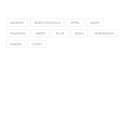
GROENTE
WORCESTERSAUS
APPEL
VEGAN
POMPOEN
WATER
RIJST
DASHI
VEGETARISCH
DAIKON
CURRY