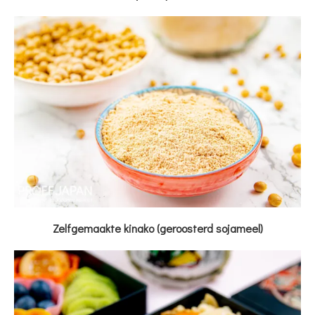
Zelfgemaakte kinako (geroosterd sojameel)