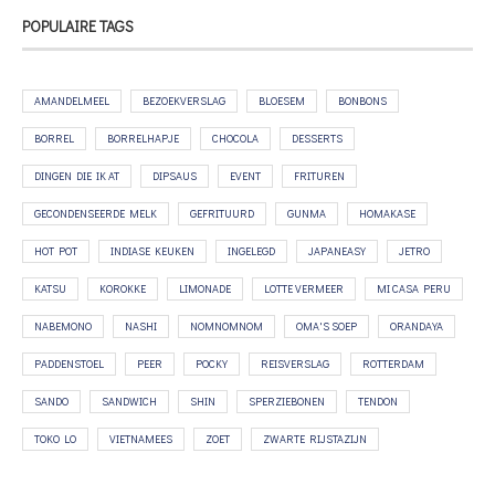
POPULAIRE TAGS
AMANDELMEEL
BEZOEKVERSLAG
BLOESEM
BONBONS
BORREL
BORRELHAPJE
CHOCOLA
DESSERTS
DINGEN DIE IK AT
DIPSAUS
EVENT
FRITUREN
GECONDENSEERDE MELK
GEFRITUURD
GUNMA
HOMAKASE
HOT POT
INDIASE KEUKEN
INGELEGD
JAPANEASY
JETRO
KATSU
KOROKKE
LIMONADE
LOTTE VERMEER
MI CASA PERU
NABEMONO
NASHI
NOMNOMNOM
OMA'S SOEP
ORANDAYA
PADDENSTOEL
PEER
POCKY
REISVERSLAG
ROTTERDAM
SANDO
SANDWICH
SHIN
SPERZIEBONEN
TENDON
TOKO LO
VIETNAMEES
ZOET
ZWARTE RIJSTAZIJN