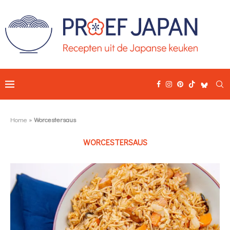
Home
»
Worcestersaus
WORCESTERSAUS