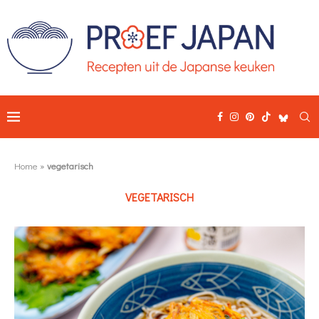
Home
»
vegetarisch
VEGETARISCH