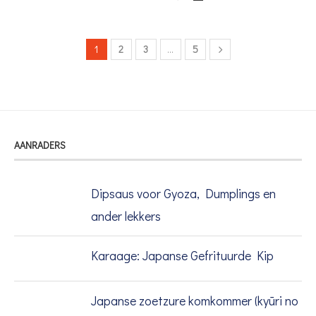
1
2
3
…
5
AANRADERS
Dipsaus voor Gyoza, Dumplings en
ander lekkers
Karaage: Japanse Gefrituurde Kip
Japanse zoetzure komkommer (kyūri no