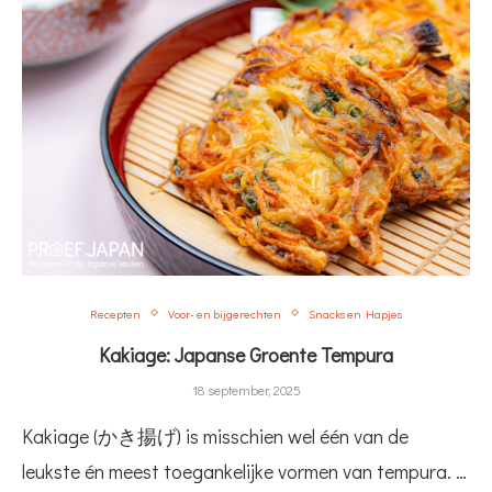
Recepten
Voor- en bijgerechten
Snacks en Hapjes
Kakiage: Japanse Groente Tempura
18 september, 2025
Kakiage (かき揚げ) is misschien wel één van de
leukste én meest toegankelijke vormen van tempura. …