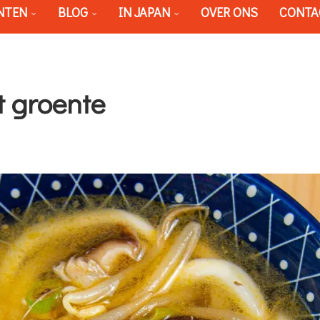
NTEN
BLOG
IN JAPAN
OVER ONS
CONTA
 groente