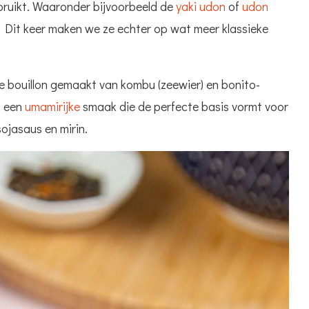
bruikt. Waaronder bijvoorbeeld de
yaki udon
of
udon
. Dit keer maken we ze echter op wat meer klassieke
e bouillon gemaakt van kombu (zeewier) en bonito-
p een
umamirijke
smaak die de perfecte basis vormt voor
ojasaus en mirin.