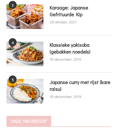
3
Karaage: Japanse
Gefrituurde Kip
28 oktober, 2021
4
Klassieke yakisoba
(gebakken noedels)
18 december, 2019
5
Japanse curry met rijst (kare
raisu)
18 december, 2019
ONZE FAVORIETEN*