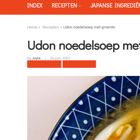
INDEX
RECEPTEN
JAPANSE INGREDIË
Home
»
Recepten
»
Udon noedelsoep met groente
Udon noedelsoep met
by
Joyce
20 juni, 2023
Naar recept
Print recept