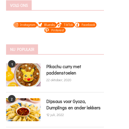
VOLG ONS
Instagram
Bluesky
TikTok
Facebook
Pinterest
NU POPULAIR
1
Pikachu curry met
paddenstoelen
22 oktober, 2020
2
Dipsaus voor Gyoza,
Dumplings en ander lekkers
12 juli, 2022