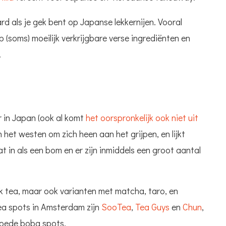
rd als je gek bent op Japanse lekkernijen. Vooral
p (soms) moeilijk verkrijgbare verse ingrediënten en
.
r in Japan (ook al komt
het oorspronkelijk ook niet uit
n het westen om zich heen aan het grijpen, en lijkt
 in als een bom en er zijn inmiddels een groot aantal
ilk tea, maar ook varianten met matcha, taro, en
ea spots in Amsterdam zijn
SooTea
,
Tea Guys
en
Chun
,
goede boba spots.