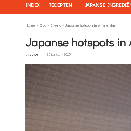
INDEX
RECEPTEN
JAPANSE INGREDIË
Home
»
Blog
»
Overig
»
Japanse hotspots in Amsterdam
Japanse hotspots in
by
Joyce
28 januari, 2025