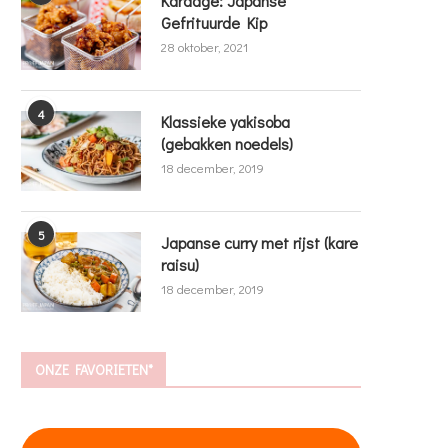
Karaage: Japanse
Gefrituurde Kip
28 oktober, 2021
4
Klassieke yakisoba
(gebakken noedels)
18 december, 2019
5
Japanse curry met rijst (kare
raisu)
18 december, 2019
ONZE FAVORIETEN*