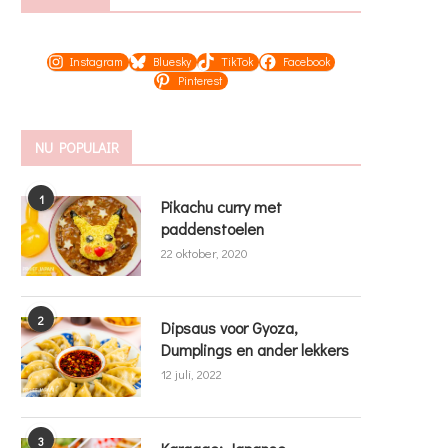
Instagram
Bluesky
TikTok
Facebook
Pinterest
NU POPULAIR
1
Pikachu curry met
paddenstoelen
22 oktober, 2020
2
Dipsaus voor Gyoza,
Dumplings en ander lekkers
12 juli, 2022
3