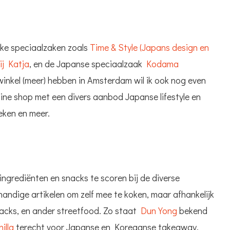
eke speciaalzaken zoals
Time & Style (Japans design en
ij Katja
, en de Japanse speciaalzaak
Kodama
winkel (meer) hebben in Amsterdam wil ik ook nog even
nline shop met een divers aanbod Japanse lifestyle en
eken en meer.
ngrediënten en snacks te scoren bij de diverse
handige artikelen om zelf mee te koken, maar afhankelijk
snacks, en ander streetfood. Zo staat
Dun Yong
bekend
hilla
terecht voor Japanse en Koreaanse takeaway.