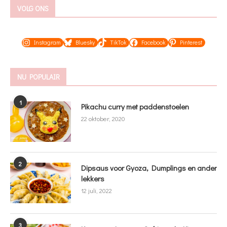
VOLG ONS
Instagram
Bluesky
TikTok
Facebook
Pinterest
NU POPULAIR
1
Pikachu curry met paddenstoelen
22 oktober, 2020
2
Dipsaus voor Gyoza, Dumplings en ander
lekkers
12 juli, 2022
3