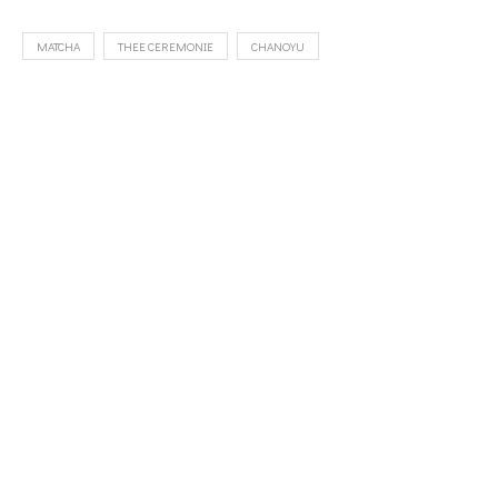
MATCHA
THEE CEREMONIE
CHANOYU