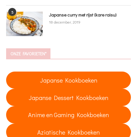
5
Japanse curry met rijst (kare raisu)
18 december, 2019
ONZE FAVORIETEN*
Japanse Kookboeken
Japanse Dessert Kookboeken
Anime en Gaming Kookboeken
Aziatische Kookboeken