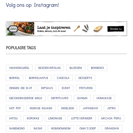
Volg ons op Instagram!
POPULAIRE TAGS
AMANDELMEEL
BEZOEKVERSLAG
BLOESEM
BONBONS
BORREL
BORRELHAPJE
CHOCOLA
DESSERTS
DINGEN DIE IK AT
DIPSAUS
EVENT
FRITUREN
GECONDENSEERDE MELK
GEFRITUURD
GUNMA
HOMAKASE
HOT POT
INDIASE KEUKEN
INGELEGD
JAPANEASY
JETRO
KATSU
KOROKKE
LIMONADE
LOTTE VERMEER
MI CASA PERU
NABEMONO
NASHI
NOMNOMNOM
OMA'S SOEP
ORANDAYA