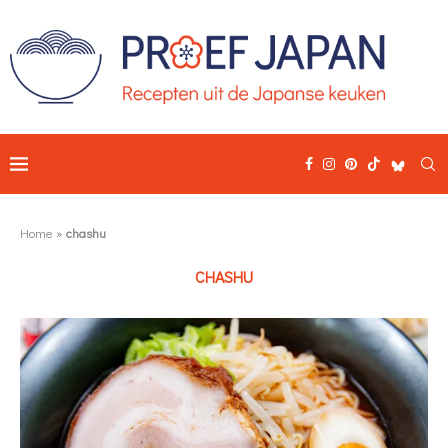
Home
»
chashu
CHASHU