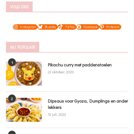
VOLG ONS
Instagram
Bluesky
TikTok
Facebook
Pinterest
NU POPULAIR
1
Pikachu curry met paddenstoelen
22 oktober, 2020
2
Dipsaus voor Gyoza, Dumplings en ander
lekkers
12 juli, 2022