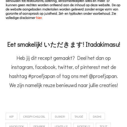
behouden tot) restaurants, catering, verzamelrecepten sites en meer. Er
kunnen geen rechten worden ontleend aan de inhoud op deze website. De op
de website aangeboden materialen worden geleverd zonder enige vorm van
garantie of aanspraak op juistheid. Zet- en typfouten onder voorbehoud. Zie
volledige disclaimer
hier
.
Eet smakelijk! いただきます! Itadakimasu!
Heb jij dit recept gemaakt? Deel het dan op
instagram, facebook, twitter, of pinterest met de
hashtag #proefjapan of tag ons met @proefjapan.
We zijn namelijk reuze benieuwd naar jullie creaties!
KIP
CRISPY CHILI OIL
SUIKER
TAUGÉ
DASHI
KNOFLOOK
GEMBER
LENTE-UI
NOEDELS
ZOUT