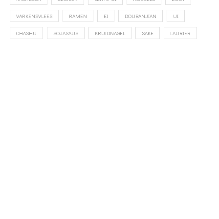
VARKENSVLEES
RAMEN
EI
DOUBANJIAN
UI
CHASHU
SOJASAUS
KRUIDNAGEL
SAKE
LAURIER