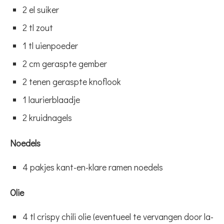
2 el suiker
2 tl zout
1 tl uienpoeder
2 cm geraspte gember
2 tenen geraspte knoflook
1 laurierblaadje
2 kruidnagels
Noedels
4 pakjes kant-en-klare ramen noedels
Olie
4 tl crispy chili olie (eventueel te vervangen door la-