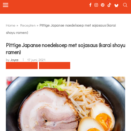
Home
»
Recepten
»
Pittige Japanse noedelsoep met sojasaus (karai
shoyu ramen)
Pittige Japanse noedelsoep met sojasaus (karai shoyu
ramen)
by
Joyce
17 juni, 2021
Naar recept
Print recept