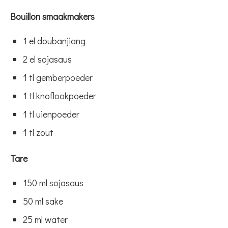
Bouillon smaakmakers
1 el doubanjiang
2 el sojasaus
1 tl gemberpoeder
1 tl knoflookpoeder
1 tl uienpoeder
1 tl zout
Tare
150 ml sojasaus
50 ml sake
25 ml water