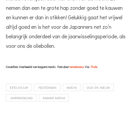
nemen dan een te grote hap zonder goed te kauwen
en kunnen er dan in stikken! Gelukkig gaat het vrijwel
altijd goed en is het voor de Japanners net zo’n
belangrijk onderdeel van de jaarwisselingsperiode, als
voor ons de oliebollen.
Coverfoto: Voorbeeld van kagami mochi. Foto door
tamakisono
. Via
Flickr
.
EETCULTUUR
FEESTDAGEN
MOCHI
OUD EN NIEUW
JAARWISSELING
KAGAMI MOCHI