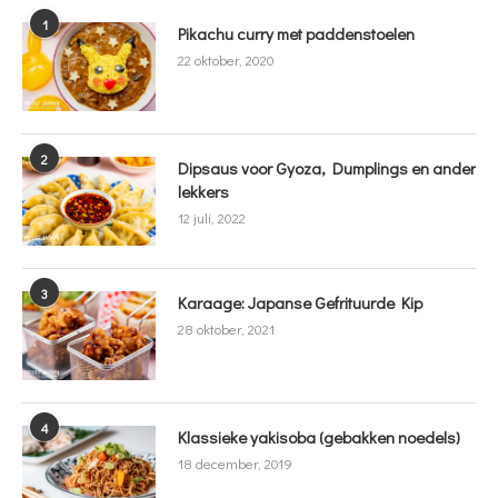
1
Pikachu curry met paddenstoelen
22 oktober, 2020
2
Dipsaus voor Gyoza, Dumplings en ander
lekkers
12 juli, 2022
3
Karaage: Japanse Gefrituurde Kip
28 oktober, 2021
4
Klassieke yakisoba (gebakken noedels)
18 december, 2019