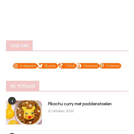
VOLG ONS
Instagram
Bluesky
TikTok
Facebook
Pinterest
NU POPULAIR
1
Pikachu curry met paddenstoelen
22 oktober, 2020