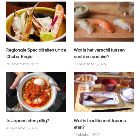
Regionale Specialiteiten uit de
Wat is het verschil tussen
Chubu Regio
sushi en sashimi?
20 november, 2025
18 november, 2025
Is Japans eten pittig?
Wat is traditioneel Japans
eten?
4 november, 2025
21 oktober, 2025