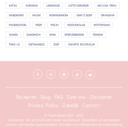
KATSU
KOROKKE
LIMONADE
LOTTE VERMEER
MI CASA PERU
NABEMONO
NASHI
NOMNOMNOM
OMA'S SOEP
ORANDAYA
PADDENSTOEL
PEER
POCKY
REISVERSLAG
ROTTERDAM
SANDO
SANDWICH
SHIN
SPERZIEBONEN
TENDON
TOKO LO
VIETNAMEES
ZOET
ZWARTE RIJSTAZIJN
Recepten
Blog
FAQ
Over ons
Disclaimer
Privacy Policy
Zakelijk
Contact
© Proef Japan 2020 - 2026
Disclaimer: Zet- en drukfouten onder voorbehoud. Resultaten uit de recepten
kunnen niet worden gegarandeerd. Wij doen ons uiterste best de informatie op