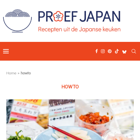
Home
»
howto
HOWTO