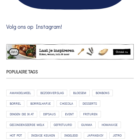
Volg ons op Instagram!
POPULAIRE TAGS
AMANDELMEEL
BEZOEKVERSLAG
BLOESEM
BONBONS
BORREL
BORRELHAPJE
CHOCOLA
DESSERTS
DINGEN DIE IK AT
DIPSAUS
EVENT
FRITUREN
GECONDENSEERDE MELK
GEFRITUURD
GUNMA
HOMAKASE
HOT POT
INDIASE KEUKEN
INGELEGD
JAPANEASY
JETRO