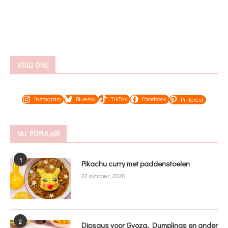
VOLG ONS
Instagram
Bluesky
TikTok
Facebook
Pinterest
NU POPULAIR
1
Pikachu curry met paddenstoelen
22 oktober, 2020
2
Dipsaus voor Gyoza, Dumplings en ander