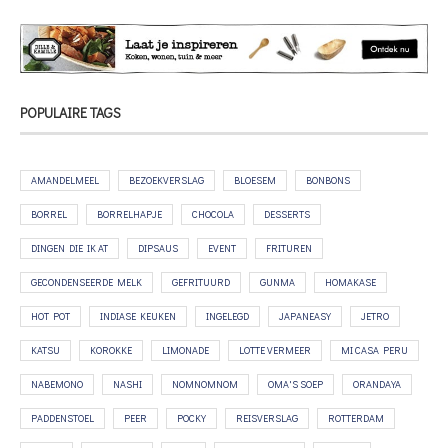
POPULAIRE TAGS
AMANDELMEEL
BEZOEKVERSLAG
BLOESEM
BONBONS
BORREL
BORRELHAPJE
CHOCOLA
DESSERTS
DINGEN DIE IK AT
DIPSAUS
EVENT
FRITUREN
GECONDENSEERDE MELK
GEFRITUURD
GUNMA
HOMAKASE
HOT POT
INDIASE KEUKEN
INGELEGD
JAPANEASY
JETRO
KATSU
KOROKKE
LIMONADE
LOTTE VERMEER
MI CASA PERU
NABEMONO
NASHI
NOMNOMNOM
OMA'S SOEP
ORANDAYA
PADDENSTOEL
PEER
POCKY
REISVERSLAG
ROTTERDAM