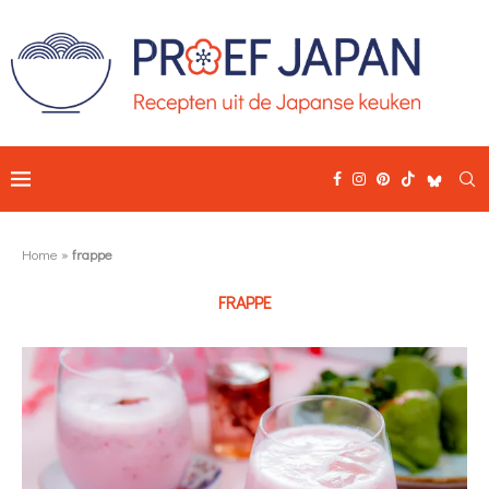
Home
»
frappe
FRAPPE