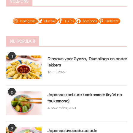
VOLG ONS
Instagram
Bluesky
TikTok
Facebook
Pinterest
NU POPULAIR
1
Dipsaus voor Gyoza, Dumplings en ander
lekkers
12 juli, 2022
2
Japanse zoetzure komkommer (kyūri no
tsukemono)
4 november, 2021
3
Japanse avocado salade