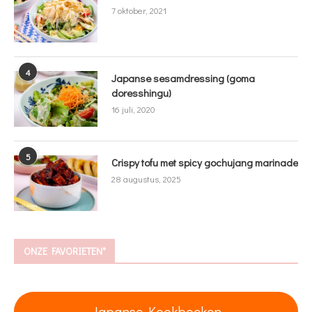
7 oktober, 2021
4
Japanse sesamdressing (goma
doresshingu)
16 juli, 2020
5
Crispy tofu met spicy gochujang marinade
28 augustus, 2025
ONZE FAVORIETEN*
Japanse Kookboeken