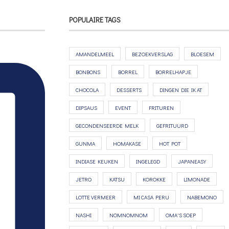
POPULAIRE TAGS
AMANDELMEEL
BEZOEKVERSLAG
BLOESEM
BONBONS
BORREL
BORRELHAPJE
CHOCOLA
DESSERTS
DINGEN DIE IK AT
DIPSAUS
EVENT
FRITUREN
GECONDENSEERDE MELK
GEFRITUURD
GUNMA
HOMAKASE
HOT POT
INDIASE KEUKEN
INGELEGD
JAPANEASY
JETRO
KATSU
KOROKKE
LIMONADE
LOTTE VERMEER
MI CASA PERU
NABEMONO
NASHI
NOMNOMNOM
OMA'S SOEP