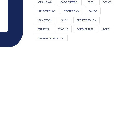
ORANDAYA
PADDENSTOEL
PEER
POCKY
REISVERSLAG
ROTTERDAM
SANDO
SANDWICH
SHIN
SPERZIEBONEN
TENDON
TOKO LO
VIETNAMEES
ZOET
ZWARTE RIJSTAZIJN