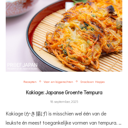
Recepten
Voor- en bijgerechten
Snacks en Hapjes
Kakiage: Japanse Groente Tempura
18 september, 2025
Kakiage (かき揚げ) is misschien wel één van de
leukste én meest toegankelijke vormen van tempura. …