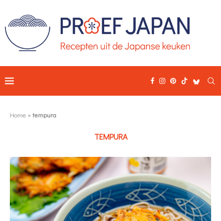
Home
»
tempura
TEMPURA