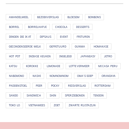
AMANDELMEEL
BEZOEKVERSLAG
BLOESEM
BONBONS
BORREL
BORRELHAPJE
CHOCOLA
DESSERTS
DINGEN DIE IK AT
DIPSAUS
EVENT
FRITUREN
GECONDENSEERDE MELK
GEFRITUURD
GUNMA
HOMAKASE
HOT POT
INDIASE KEUKEN
INGELEGD
JAPANEASY
JETRO
KATSU
KOROKKE
LIMONADE
LOTTE VERMEER
MI CASA PERU
NABEMONO
NASHI
NOMNOMNOM
OMA'S SOEP
ORANDAYA
PADDENSTOEL
PEER
POCKY
REISVERSLAG
ROTTERDAM
SANDO
SANDWICH
SHIN
SPERZIEBONEN
TENDON
TOKO LO
VIETNAMEES
ZOET
ZWARTE RIJSTAZIJN