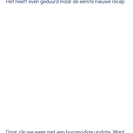
Het heeft even geduurd maar de eerste nieuwe recep
Daar zijn we weer met een hoognodige update. Want