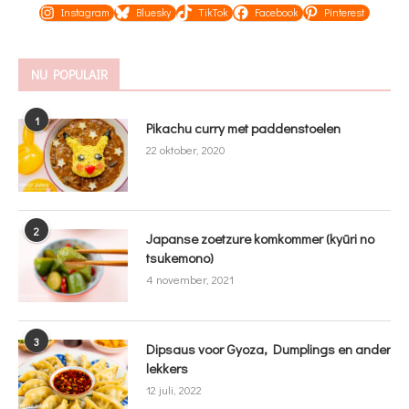
Instagram
Bluesky
TikTok
Facebook
Pinterest
NU POPULAIR
1
Pikachu curry met paddenstoelen
22 oktober, 2020
2
Japanse zoetzure komkommer (kyūri no
tsukemono)
4 november, 2021
3
Dipsaus voor Gyoza, Dumplings en ander
lekkers
12 juli, 2022