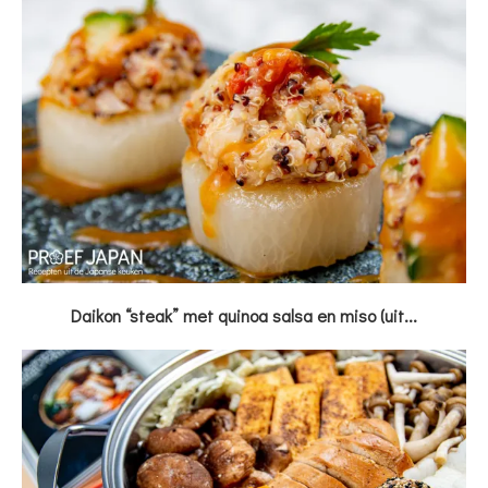
Daikon “steak” met quinoa salsa en miso (uit...