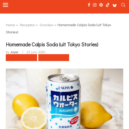
Home
»
Recepten
»
Dranken
»
Homemade Calpis Soda (uit Tokyo
Stories)
Homemade Calpis Soda (uit Tokyo Stories)
by
Joyce
23 juni, 2020
Naar recept
Print recept