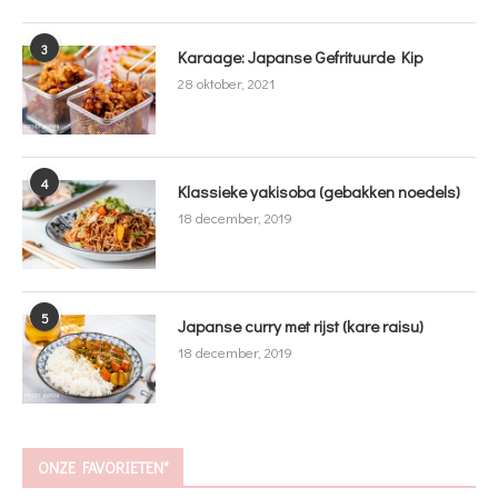
3
Karaage: Japanse Gefrituurde Kip
28 oktober, 2021
4
Klassieke yakisoba (gebakken noedels)
18 december, 2019
5
Japanse curry met rijst (kare raisu)
18 december, 2019
ONZE FAVORIETEN*