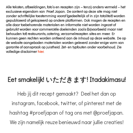
Alle teksten, afbeeldingen, foto’s en recepten zijn – tenzij anders vermeld – het
exclusieve eigendom van Proef Japan. De content op deze site mag niet
zonder schriftelijke toestemming vooraf (gedeeltelijk of in zijn totaliteit) worden
gepubliceerd of gekopieerd op andere platformen. Ook mogen de recepten en
alle daar toebehorende materialen en informatie niet worden ingezet of
gebruikt worden voor commerciële doeleinden zoals (bijvoorbeeld maar niet
behouden tot) restaurants, catering, verzamelrecepten sites en meer. Er
kunnen geen rechten worden ontleend aan de inhoud op deze website. De op
de website aangeboden materialen worden geleverd zonder enige vorm van
garantie of aanspraak op juistheid. Zet- en typfouten onder voorbehoud. Zie
volledige disclaimer
hier
.
Eet smakelijk! いただきます! Itadakimasu!
Heb jij dit recept gemaakt? Deel het dan op
instagram, facebook, twitter, of pinterest met de
hashtag #proefjapan of tag ons met @proefjapan.
We zijn namelijk reuze benieuwd naar jullie creaties!