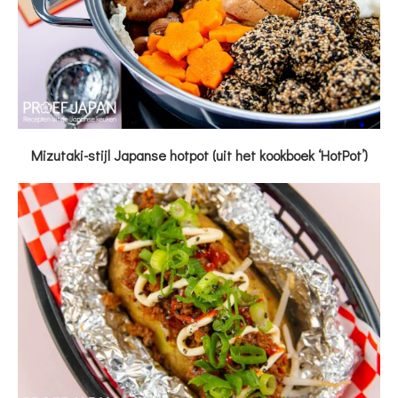
Mizutaki-stijl Japanse hotpot (uit het kookboek ‘HotPot’)