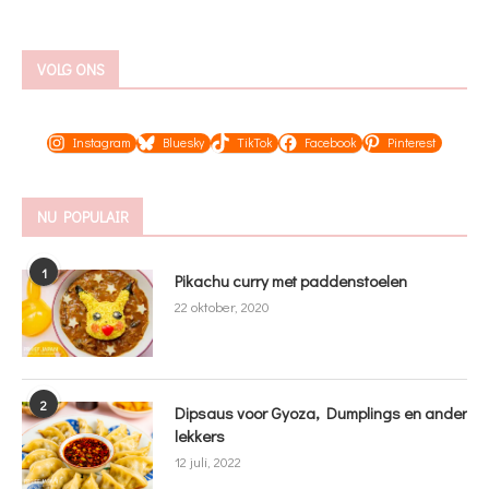
VOLG ONS
Instagram
Bluesky
TikTok
Facebook
Pinterest
NU POPULAIR
1
Pikachu curry met paddenstoelen
22 oktober, 2020
2
Dipsaus voor Gyoza, Dumplings en ander
lekkers
12 juli, 2022