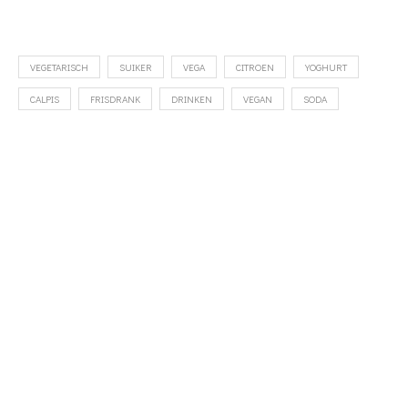
VEGETARISCH
SUIKER
VEGA
CITROEN
YOGHURT
CALPIS
FRISDRANK
DRINKEN
VEGAN
SODA