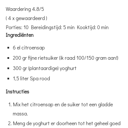
Waardering
4.8
/5
(
4
x gewaardeerd )
Porties:
10
Bereidingstijd:
5 min
Kooktijd:
0 min
Ingrediënten
6 el citroensap
200 gr fijne rietsuiker (ik raad 100/150 gram aan!)
300 gr (plantaardige) yoghurt
1,5 liter Spa rood
Instructies
Mix het citroensap en de suiker tot een gladde
massa.
Meng de yoghurt er doorheen tot het geheel goed