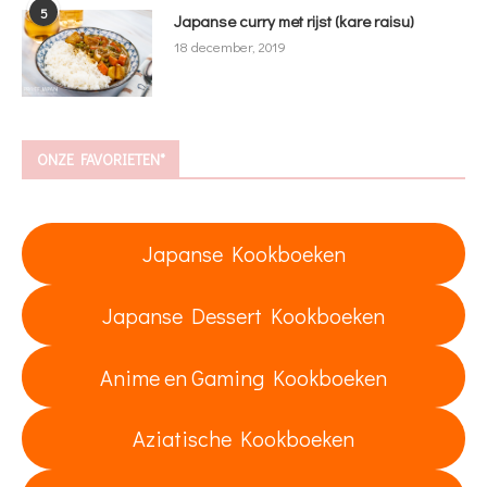
5
Japanse curry met rijst (kare raisu)
18 december, 2019
ONZE FAVORIETEN*
Japanse Kookboeken
Japanse Dessert Kookboeken
Anime en Gaming Kookboeken
Aziatische Kookboeken