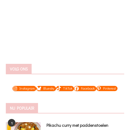
VOLG ONS
Instagram
Bluesky
TikTok
Facebook
Pinterest
NU POPULAIR
1
Pikachu curry met paddenstoelen