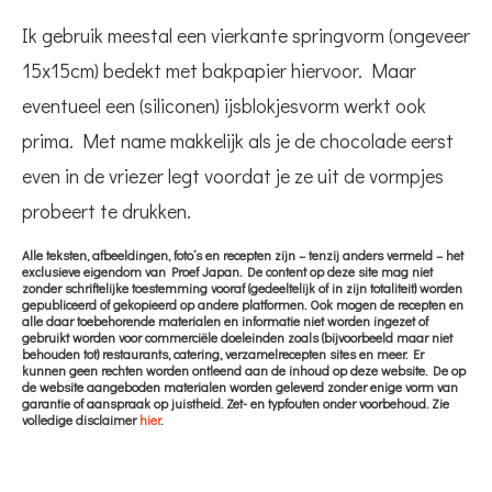
Ik gebruik meestal een vierkante springvorm (ongeveer
15x15cm) bedekt met bakpapier hiervoor. Maar
eventueel een (siliconen) ijsblokjesvorm werkt ook
prima. Met name makkelijk als je de chocolade eerst
even in de vriezer legt voordat je ze uit de vormpjes
probeert te drukken.
Alle teksten, afbeeldingen, foto’s en recepten zijn – tenzij anders vermeld – het
exclusieve eigendom van Proef Japan. De content op deze site mag niet
zonder schriftelijke toestemming vooraf (gedeeltelijk of in zijn totaliteit) worden
gepubliceerd of gekopieerd op andere platformen. Ook mogen de recepten en
alle daar toebehorende materialen en informatie niet worden ingezet of
gebruikt worden voor commerciële doeleinden zoals (bijvoorbeeld maar niet
behouden tot) restaurants, catering, verzamelrecepten sites en meer. Er
kunnen geen rechten worden ontleend aan de inhoud op deze website. De op
de website aangeboden materialen worden geleverd zonder enige vorm van
garantie of aanspraak op juistheid. Zet- en typfouten onder voorbehoud. Zie
volledige disclaimer
hier
.