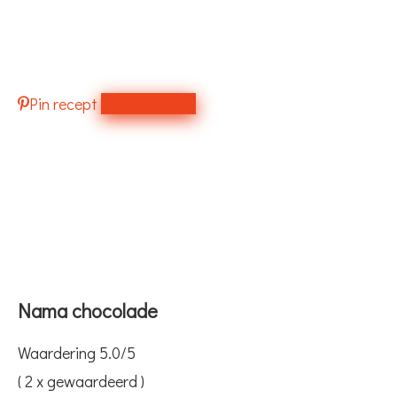
Pin recept
Print recept
Nama chocolade
Waardering
5.0
/5
(
2
x gewaardeerd )