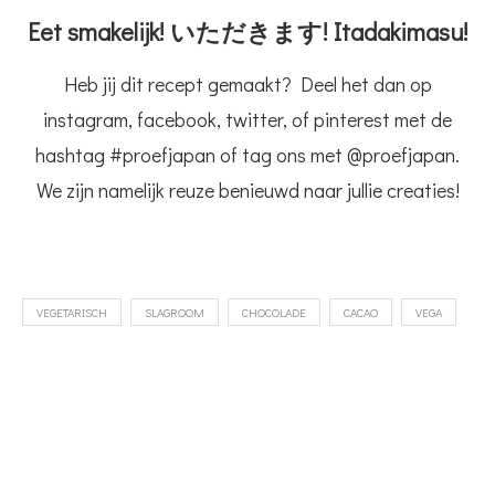
Eet smakelijk! いただきます! Itadakimasu!
Heb jij dit recept gemaakt? Deel het dan op
instagram, facebook, twitter, of pinterest met de
hashtag #proefjapan of tag ons met @proefjapan.
We zijn namelijk reuze benieuwd naar jullie creaties!
VEGETARISCH
SLAGROOM
CHOCOLADE
CACAO
VEGA